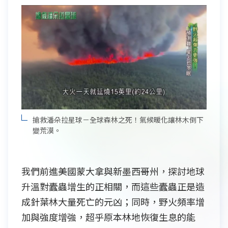
搶救潘朵拉星球－全球森林之死！氣候暖化讓林木倒下
變荒漠。
我們前進美國蒙大拿與新墨西哥州，探討地球
升溫對蠹蟲增生的正相關，而這些蠹蟲正是造
成針葉林大量死亡的元凶；同時，野火頻率增
加與強度增強，超乎原本林地恢復生息的能