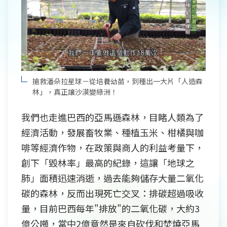
搶救潘朵拉星球－從培養幼苗，到種出一大片「人造森
林」，真正讓沙漠變綠洲！
我們也走進巴西的亞馬遜森林，目睹人類為了
經濟活動，發展畜牧業、種植玉米、柑橘與咖
啡等經濟作物，在政策與商人的利益考量下，
創下「毀林率」最高的紀錄，這讓「地球之
肺」面積迅速消逝，過去能夠儲存大量二氧化
碳的森林，反而出現死亡交叉：排碳超過吸收
量，目前巴西每年"排放"的二氧化碳，大約3
億公噸，當中2億竟然是來自砍伐和焚燒亞馬