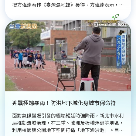
授方偉達著作《臺灣濕地誌》獲得。方偉達表示，真
正重要的不只是得獎，而是讓更多人看見台灣濕地正
在面臨的危機。在氣候變遷與極端高溫威脅下，濕地
就像「大地之腎」，不只能降溫、蓄水，更能透過藍
碳、青碳吸收碳排、守護生物多樣性。保住濕地，就
是替台灣保住面對未來氣候衝擊最重要的一層韌性。
迎戰極端暴雨！防洪地下城化身城市保命符
面對氣候變遷引發的極端短延時強降雨，新北市水利
局推動流域治理，在三重、蘆洲及板橋浮洲等地區，
利用校園與公園地下空間打造「地下滯洪池」。目前