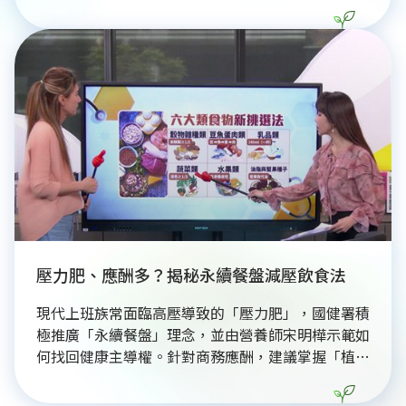
已完成九座校園滯洪設施，總儲水空間達3.69萬噸。
這項「地下地宮」工程，如三重正義國小地底的隱形
心臟，能在暴雨時暫存洪水，有效緩解地面排水壓
力。透過智慧防洪工程打破都市空間限制，為市民編
織出最堅實、安心的防汛安全網，守護都市安全。
壓力肥、應酬多？揭秘永續餐盤減壓飲食法
現代上班族常面臨高壓導致的「壓力肥」，國健署積
極推廣「永續餐盤」理念，並由營養師宋明樺示範如
何找回健康主導權。針對商務應酬，建議掌握「植物
優先」與「原態食材」原則，並以一口酒兩口水的頻
率加速酒精代謝。下午茶則建議選擇在地堅果或當季