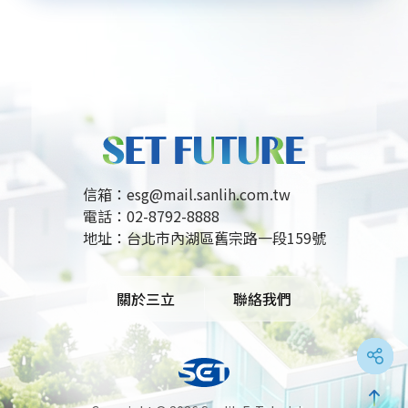
水果，取代精緻甜點以穩定血糖。透過減少加工品、
增加全穀雜糧攝取，能提供抗壓所需的維生素B群，
讓維持身材與環境永續達成共贏，落實每一口的健
康。
信箱：
esg@mail.sanlih.com.tw
電話：
02-8792-8888
地址：
台北市內湖區舊宗路一段159號
關於三立
聯絡我們