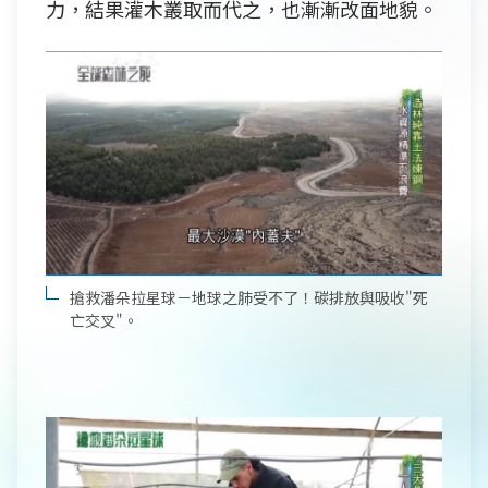
力，結果灌木叢取而代之，也漸漸改面地貌。
搶救潘朵拉星球－地球之肺受不了！碳排放與吸收"死
亡交叉"。