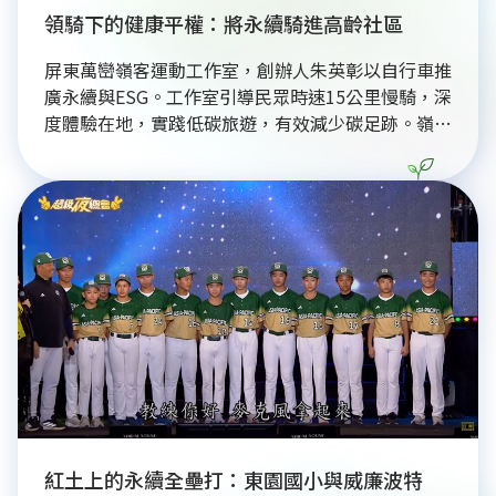
領騎下的健康平權：將永續騎進高齡社區
屏東萬巒嶺客運動工作室，創辦人朱英彰以自行車推
廣永續與ESG。工作室引導民眾時速15公里慢騎，深
度體驗在地，實踐低碳旅遊，有效減少碳足跡。嶺客
致力社會平權，引入電輔車助高齡及體力受限者騎
行，曾帶90歲長者騎行。同時，提供女性專屬安全
教育與裝備，增強運動自信。嶺客並與屏東縣府及在
地單車驛站合作，構築共榮低碳體育生態系，支持地
方發展。嶺客讓永續成為人人可及的健康生活方式，
引領社區走向更平等、健康的未來
紅土上的永續全壘打：東園國小與威廉波特