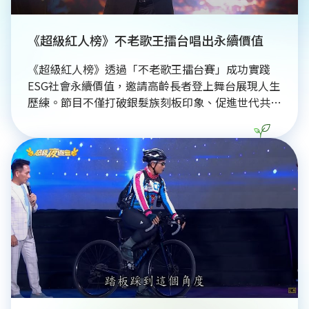
《超級紅人榜》不老歌王擂台唱出永續價值
《超級紅人榜》透過「不老歌王擂台賽」成功實踐
ESG社會永續價值，邀請高齡長者登上舞台展現人生
歷練。節目不僅打破銀髮族刻板印象、促進世代共
融，更藉由經典台語歌曲傳承台灣文化資產。這種具
備社會包容力的平台，讓不同背景的素人歌手都能發
光發熱，在音樂中傳遞生命韌性與溫度。此舉為選秀
節目樹立典範，展現出尊重多元世代的永續社會樣
貌，讓觀眾深刻感受長者的才華與活力。