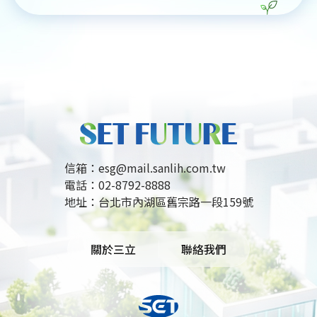
目中透過介紹高雄那瑪夏紅烏龍、屏東林邊蓮霧及新
竹峨眉桶柑等特色農產，推廣支持在地生產、強化農
村韌性及傳承農業文化。節目期盼透過歌聲，讓台灣
農業的價值被廣泛看見，鼓勵大眾選擇台灣在地產
品，實踐永續生活，為農民帶來更多肯定與支持。
信箱：
esg@mail.sanlih.com.tw
電話：
02-8792-8888
地址：
台北市內湖區舊宗路一段159號
關於三立
聯絡我們