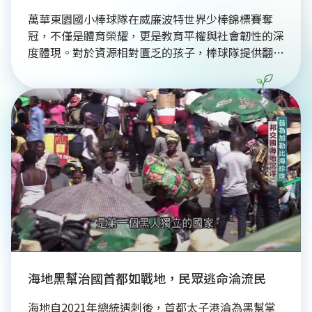
萬華東園國小棒球隊在威廉波特世界少棒錦標賽奪
冠，不僅是體育榮耀，更是教育平權與社會韌性的深
度體現。對於資源相對匱乏的孩子，棒球隊提供翻轉
人生的機會，透過長期主義教育，消弭起跑線差異，
培養逆境韌性，符合ESG的機會平等與族群共融理
念。其成功歸因於嚴謹培育體系及企業獎學金等精準
資源連結，形成公私協力永續發展模式。這份勝利也
重塑了萬華城市品牌，展現其再生力與社區榮譽感。
東園國小的凱旋證明，完善治理與社會責任能讓平凡
孩子揮出震撼世界的一擊，是永續發展與社會共榮的
美好實踐。
海地黑幫治國首都如戰地，民眾逃命淪流民
海地自2021年總統遇刺後，首都太子港淪為黑幫掌