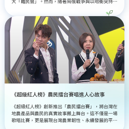
大「難民營」。然而，隨著烏俄戰爭與以哈衝突持
續，國際目光與預算轉移，這群「難民中的難民」面
臨糧食與醫療資源逐年減少，幼童發育遲緩問題嚴
重。他們不僅無法歸國，連地主國孟加拉也不願其長
期居留，淪為「國際人球」。《消失的國界》團隊深
入直擊，發現他們生活條件極差，每日僅為「水」奔
波，每月僅獲10美元補貼，營養不良普遍。這場人
道危機不僅是單一民族悲歌，更考驗國際社會能否落
實聯合國永續發展目標，建立穩定的支援體系。此深
入報導更獲卓越新聞獎提名，凸顯其重要性。
《超級紅人榜》農民擂台賽唱進人心故事
《超級紅人榜》創新推出「農民擂台賽」，將台灣在
地農產品與農民的真實故事搬上舞台。這不僅是一場
歌唱比賽，更是展現台灣農業韌性、永續發展的平
台，讓觀眾深入了解農民與土地共生的生命故事。節