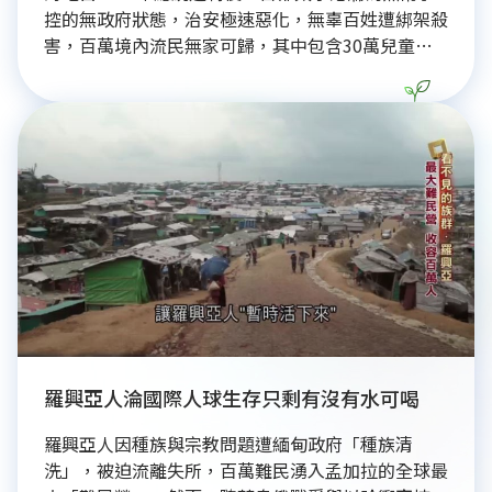
控的無政府狀態，治安極速惡化，無辜百姓遭綁架殺
害，百萬境內流民無家可歸，其中包含30萬兒童，
人道危機警報大響。面對糧食短缺、失業率高及教育
醫療系統受阻等困境，《消失的國界》團隊攜手世界
展望會深入前線。國際援助聚焦「經濟獨立」，提供
小額資金助創業、零售技能培訓及建立借貸機制，旨
在解決失業、消除貧窮與終結飢餓。同時，透過教育
提升識字率、傳達正確飲食觀念，並提供淨水設備改
善衛生，最終目標是協助海地人民自給自足，擺脫對
外依賴。
羅興亞人淪國際人球生存只剩有沒有水可喝
羅興亞人因種族與宗教問題遭緬甸政府「種族清
洗」，被迫流離失所，百萬難民湧入孟加拉的全球最