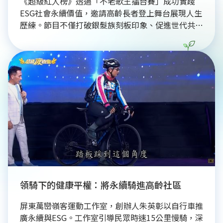
《超級紅人榜》透過「不老歌王擂台賽」成功實踐
ESG社會永續價值，邀請高齡長者登上舞台展現人生
歷練。節目不僅打破銀髮族刻板印象、促進世代共
融，更藉由經典台語歌曲傳承台灣文化資產。這種具
備社會包容力的平台，讓不同背景的素人歌手都能發
光發熱，在音樂中傳遞生命韌性與溫度。此舉為選秀
節目樹立典範，展現出尊重多元世代的永續社會樣
貌，讓觀眾深刻感受長者的才華與活力。
領騎下的健康平權：將永續騎進高齡社區
屏東萬巒嶺客運動工作室，創辦人朱英彰以自行車推
廣永續與ESG。工作室引導民眾時速15公里慢騎，深