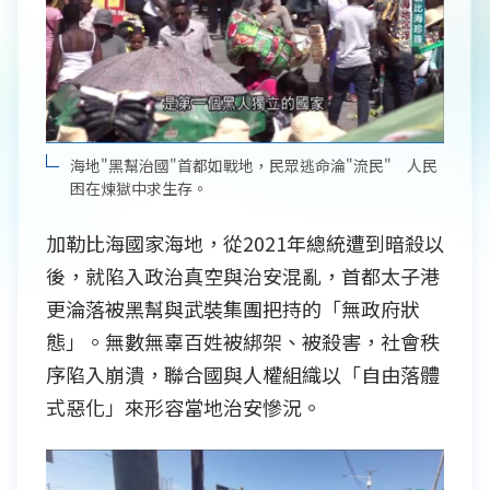
海地"黑幫治國"首都如戰地，民眾逃命淪"流民" 人民
困在煉獄中求生存。
加勒比海國家海地，從2021年總統遭到暗殺以
後，就陷入政治真空與治安混亂，首都太子港
更淪落被黑幫與武裝集團把持的「無政府狀
態」。無數無辜百姓被綁架、被殺害，社會秩
序陷入崩潰，聯合國與人權組織以「自由落體
式惡化」來形容當地治安慘況。