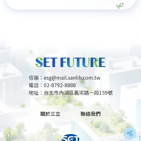
人生的機會，透過長期主義教育，消弭起跑線差異，
培養逆境韌性，符合ESG的機會平等與族群共融理
念。其成功歸因於嚴謹培育體系及企業獎學金等精準
資源連結，形成公私協力永續發展模式。這份勝利也
重塑了萬華城市品牌，展現其再生力與社區榮譽感。
東園國小的凱旋證明，完善治理與社會責任能讓平凡
孩子揮出震撼世界的一擊，是永續發展與社會共榮的
美好實踐。
信箱：
esg@mail.sanlih.com.tw
電話：
02-8792-8888
地址：
台北市內湖區舊宗路一段159號
關於三立
聯絡我們