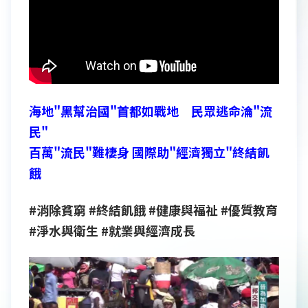
海地"黑幫治國"首都如戰地 民眾逃命淪"流
民"
百萬"流民"難棲身 國際助"經濟獨立"終結飢
餓
#消除貧窮 #終結飢餓 #健康與福祉 #優質教育
#淨水與衛生 #就業與經濟成長