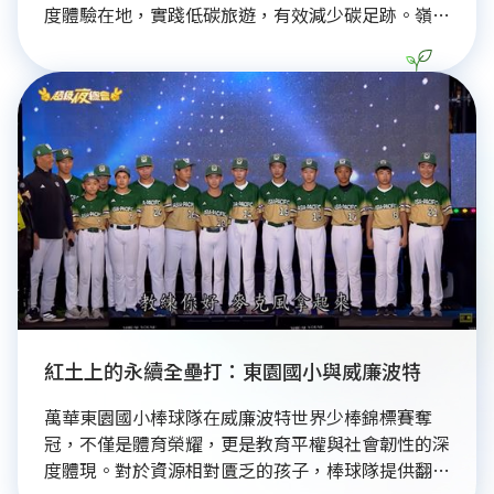
度體驗在地，實踐低碳旅遊，有效減少碳足跡。嶺客
致力社會平權，引入電輔車助高齡及體力受限者騎
行，曾帶90歲長者騎行。同時，提供女性專屬安全
教育與裝備，增強運動自信。嶺客並與屏東縣府及在
地單車驛站合作，構築共榮低碳體育生態系，支持地
方發展。嶺客讓永續成為人人可及的健康生活方式，
引領社區走向更平等、健康的未來
紅土上的永續全壘打：東園國小與威廉波特
萬華東園國小棒球隊在威廉波特世界少棒錦標賽奪
冠，不僅是體育榮耀，更是教育平權與社會韌性的深
度體現。對於資源相對匱乏的孩子，棒球隊提供翻轉