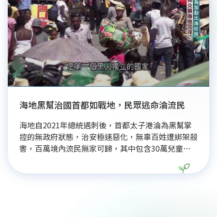
重塑了萬華城市品牌，展現其再生力與社區榮譽感。
東園國小的凱旋證明，完善治理與社會責任能讓平凡
孩子揮出震撼世界的一擊，是永續發展與社會共榮的
美好實踐。
海地黑幫治國首都如戰地，民眾逃命淪流民
海地自2021年總統遇刺後，首都太子港淪為黑幫掌
控的無政府狀態，治安極速惡化，無辜百姓遭綁架殺
害，百萬境內流民無家可歸，其中包含30萬兒童，
人道危機警報大響。面對糧食短缺、失業率高及教育
醫療系統受阻等困境，《消失的國界》團隊攜手世界
展望會深入前線。國際援助聚焦「經濟獨立」，提供
小額資金助創業、零售技能培訓及建立借貸機制，旨
在解決失業、消除貧窮與終結飢餓。同時，透過教育