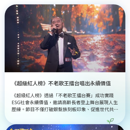
《超級紅人榜》不老歌王擂台唱出永續價值
《超級紅人榜》透過「不老歌王擂台賽」成功實踐
ESG社會永續價值，邀請高齡長者登上舞台展現人生
歷練。節目不僅打破銀髮族刻板印象、促進世代共
融，更藉由經典台語歌曲傳承台灣文化資產。這種具
備社會包容力的平台，讓不同背景的素人歌手都能發
光發熱，在音樂中傳遞生命韌性與溫度。此舉為選秀