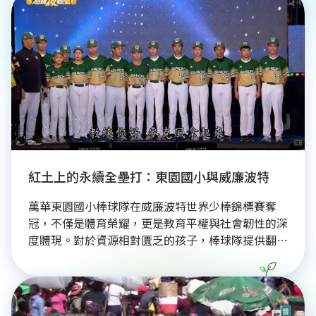
節目樹立典範，展現出尊重多元世代的永續社會樣
貌，讓觀眾深刻感受長者的才華與活力。
紅土上的永續全壘打：東園國小與威廉波特
萬華東園國小棒球隊在威廉波特世界少棒錦標賽奪
冠，不僅是體育榮耀，更是教育平權與社會韌性的深
度體現。對於資源相對匱乏的孩子，棒球隊提供翻轉
人生的機會，透過長期主義教育，消弭起跑線差異，
培養逆境韌性，符合ESG的機會平等與族群共融理
念。其成功歸因於嚴謹培育體系及企業獎學金等精準
資源連結，形成公私協力永續發展模式。這份勝利也