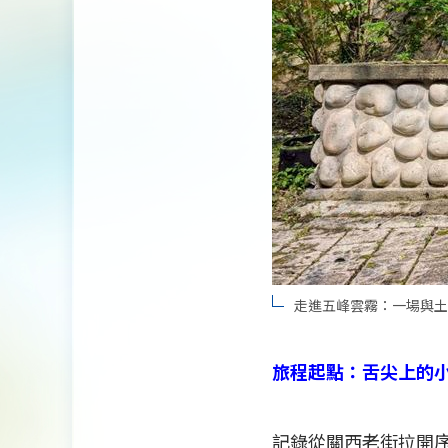
走進五峰雲霧：一場與土
旅程起點：舌尖上的
記錄從關西老街拉開