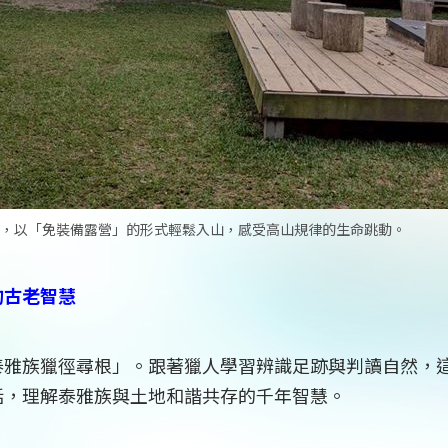
下，以「免裝備露營」的形式輕鬆入山，感受高山規律的生命跳動。
的古老智慧
泰雅族獵徑尋根」。跟著獵人學習辨識足跡與判讀自然，
話，理解泰雅族與土地和諧共存的千年智慧。