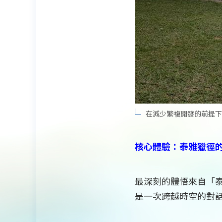
在減少繁複開發的前提
核心體驗：泰雅獵徑
最深刻的體悟來自「
是一次跨越時空的對