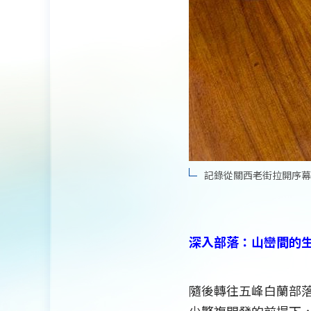
記錄從關西老街拉開序幕
深入部落：山巒間的
隨後轉往五峰白蘭部