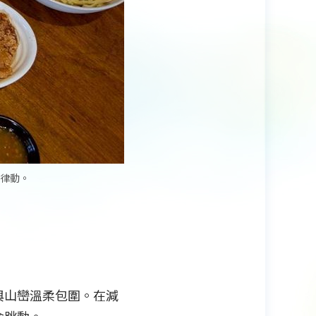
律動。
與山巒溫柔包圍。在減