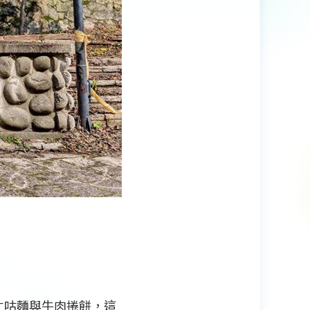
ㄤ咕麵與牛肉捲餅，這