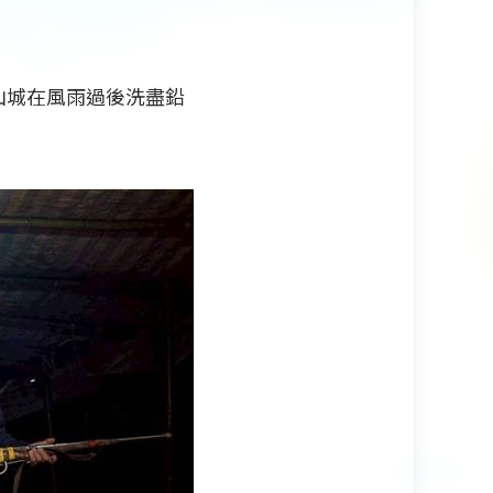
山城在風雨過後洗盡鉛