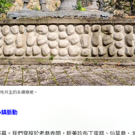
地共生的永續療癒。
小鎮脈動
序幕。我們穿梭於老巷弄間，新美珍布丁蛋糕、仙草巷、