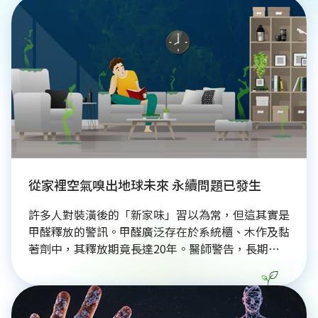
態飲食攝取鈣質與維生素D，能內外兼修保護骨骼。
透過預防醫學延長健康餘命，不僅提升生活厚度，更
是對個人與社會最負責的永續投資。
從家裡空氣嗅出地球未來 永續問題已發生
許多人對裝潢後的「新家味」習以為常，但這其實是
甲醛釋放的警訊。甲醛廣泛存在於系統櫃、木作及黏
著劑中，其釋放期竟長達20年。醫師警告，長期暴
露於甲醛環境會提高肺癌風險，且「味道散了」不代
表毒素消失。此外，甲醛問題更延伸至環境永續，從
建材生產到室內排放，皆會污染空氣與水資源。守護
居家健康與地球環境，應從重視室內空污與選擇環保