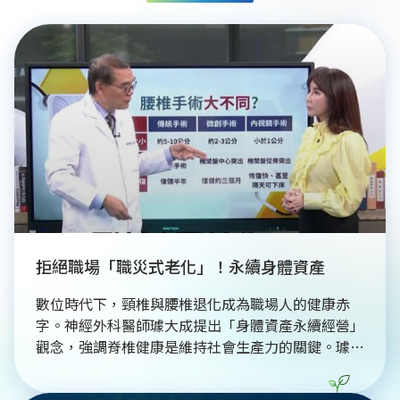
拒絕職場「職災式老化」！永續身體資產
數位時代下，頸椎與腰椎退化成為職場人的健康赤
字。神經外科醫師璩大成提出「身體資產永續經營」
觀念，強調脊椎健康是維持社會生產力的關鍵。璩醫
師建議採取動態辦公思維，每30分鐘調整坐姿，並
透過核心肌群訓練抵銷久坐傷害。此外，結合在地原