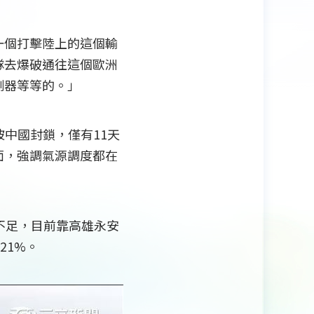
一個打擊陸上的這個輸
隊去爆破通往這個歐洲
測器等等的。」
中國封鎖，僅有11天
面，強調氣源調度都在
不足，目前靠高雄永安
21%。