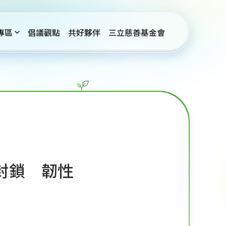
專區
倡議觀點
共好夥伴
三立慈善基金會
封鎖 韌性