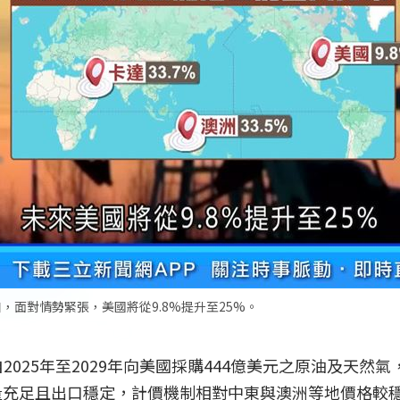
，面對情勢緊張，美國將從9.8%提升至25%。
2025年至2029年向美國採購444億美元之原油及天然
量充足且出口穩定，計價機制相對中東與澳洲等地價格較