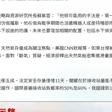
戰略與資源研究所長蘇紫雲：「他很可能用的手法是，第
模仿俄羅斯，他在俄烏戰爭期間也派遣機器人或是特種部
水下設施的防護，未來也要增加相關的配置，包括水下偵
天然氣存量成為關注焦點，美國CNN就報導，如果台灣被
弱。面對「斷氣」質疑，經濟部釋出天然氣船密集進港畫
直衝五成，法定安全存量僅僅11天，關鍵在於接收站量能
運作，國際普遍接收站負載率約50%至60%，我國達到1