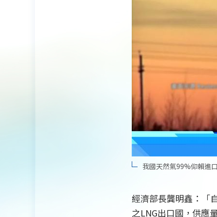
我國天然氣99%仰賴進口
經濟部長龔明鑫：「自
之LNG出口國，供應