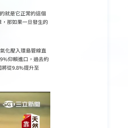
心的就是它正常的這個
障，那如果一旦發生的
即氣化壓入環島管線直
9%仰賴進口，過去約
從9.8%提升至