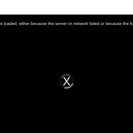
 loaded, either because the server or network failed or because the f
Video
Player
is
loading.