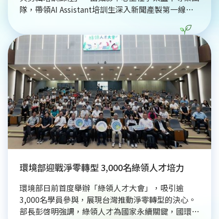
隊，帶領AI Assistant培訓生深入新聞產製第一線。
課程強調AI雖能提升效率，但新聞判斷力、敘事能力
與視覺構圖仍是影像工作者的核心競爭力。透過實地
拍攝演練、作品講評及業界剪輯系統實作，引導學員
從鏡位設計到後製節奏掌握，建立完整的影音製作觀
念。三立新聞部藉由產學合作，結合AI科技與媒體實
務，致力培育兼具數位應用與新聞專業的跨域人才，
協助學生接軌產業，共同迎接媒體數位轉型趨勢。
環境部迎戰淨零轉型 3,000名綠領人才培力
環境部日前首度舉辦「綠領人才大會」，吸引逾
3,000名學員參與，展現台灣推動淨零轉型的決心。
部長彭啓明強調，綠領人才為國家永續關鍵，國環院