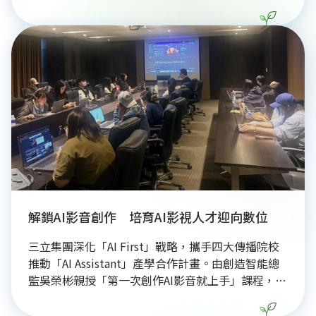
透過串聯37所大專院校，將碳費、CBAM等最新國際
規範納入教材，協助在職人士與學生接軌產業需求。
同時，三立集團積極響應永續趨勢，全額補助員工考
取永續管理師證照，將永續目標納入KPI管理。面對
全球淨零浪潮，政府致力透過「綠領人才資訊平臺」
整合產官學資源，培育具備實務經驗的專業人才，助
力台灣企業在全球供應鏈中提升競爭力，加速邁向
2050淨零排放目標。
解鎖AI影音創作 培育AI影視人才迎向數位
三立集團深化「AI First」戰略，攜手四大傳播院校
推動「AI Assistant」產學合作計畫。由創造智能總
監吳榮彬親授「第一次創作AI影音就上手」課程，帶
領16位培訓生與8位實習生，透過Gemini FLOW等工
具，完整學習從腳本分鏡、影像生成到後製的AI創作