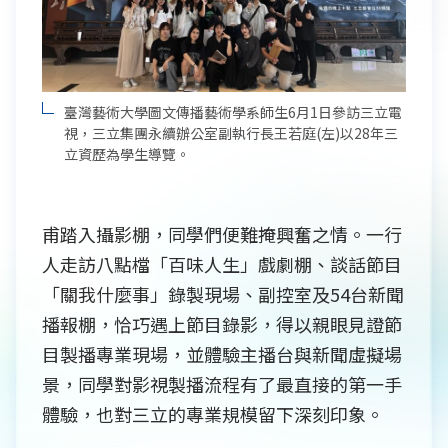
臺灣藝術大學圖文傳播藝術學系師生6月1日參訪三立電
視，三立集團永續辦公室副執行長王若庭(左)以28年三
立資歷為學生導覽。
甫踏入攝影棚，同學們便難掩興奮之情。一行
人走訪八點檔「百味人生」戲劇棚、談話節目
「關我什麼事」錄製現場、副控室及54台新聞
播報棚，恰巧遇上節目錄影，得以親眼見證節
目製播專業現場，並體驗主播台與新聞虛擬場
景，同學對影視製播流程有了最直接的第一手
體驗，也對三立的專業規模留下深刻印象。