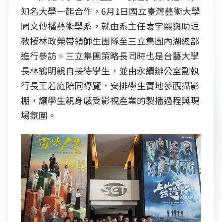
知名大學一起合作，6月1日國立臺灣藝術大學
圖文傳播藝術學系，就由系主任袁宇熙與助理
教授林政榮帶領師生團隊至三立集團內湖總部
進行參訪。三立集團策略長同時也是台藝大學
長林鶴明親自接待學生，並由永續辦公室副執
行長王若庭陪同導覽，安排學生實地參觀攝影
棚，讓學生親身感受影視產業的製播過程與現
場氛圍。