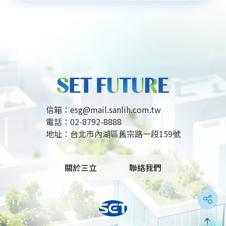
流程。學員於三週課程中實作練兵，提升影視製作核
心競爭力。此計畫強調邊做邊學，並預計於12月底
舉辦成果發表會，優秀學員更有機會獲頒預聘書，提
前鎖定媒體產業職缺，展現產學合作培育AI影視人
才、推動產業轉型與數位創新的指標意義。
信箱：
esg@mail.sanlih.com.tw
電話：
02-8792-8888
地址：
台北市內湖區舊宗路一段159號
關於三立
聯絡我們