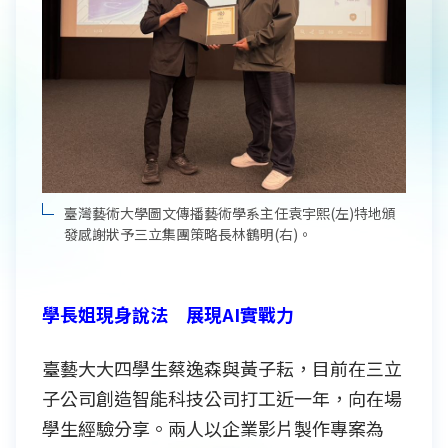
臺灣藝術大學圖文傳播藝術學系主任袁宇熙(左)特地頒
發感謝狀予三立集團策略長林鶴明(右)。
學長姐現身說法 展現AI實戰力
臺藝大大四學生蔡逸森與黃子耘，目前在三立
子公司創造智能科技公司打工近一年，向在場
學生經驗分享。兩人以企業影片製作專案為