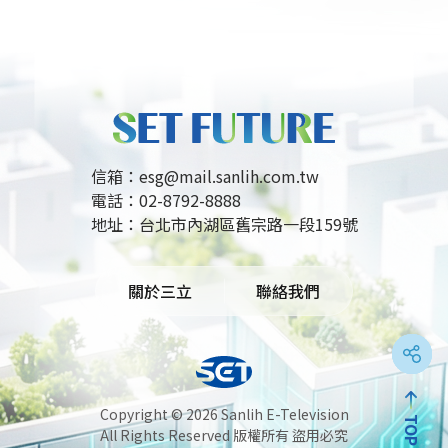
心競爭力。此計畫強調邊做邊學，並預計於12月底
舉辦成果發表會，優秀學員更有機會獲頒預聘書，提
前鎖定媒體產業職缺，展現產學合作培育AI影視人
才、推動產業轉型與數位創新的指標意義。
信箱：
esg@mail.sanlih.com.tw
電話：
02-8792-8888
地址：
台北市內湖區舊宗路一段159號
關於三立
聯絡我們
Copyright ©
2026 Sanlih E-Television
TOP
All Rights Reserved 版權所有 盜用必究