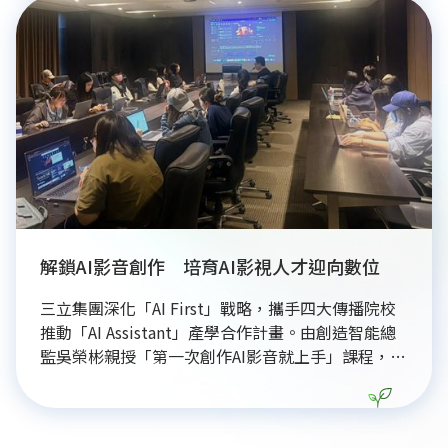
同時，三立集團積極響應永續趨勢，全額補助員工考
取永續管理師證照，將永續目標納入KPI管理。面對
全球淨零浪潮，政府致力透過「綠領人才資訊平臺」
整合產官學資源，培育具備實務經驗的專業人才，助
力台灣企業在全球供應鏈中提升競爭力，加速邁向
2050淨零排放目標。
解鎖AI影音創作 培育AI影視人才迎向數位
三立集團深化「AI First」戰略，攜手四大傳播院校
推動「AI Assistant」產學合作計畫。由創造智能總
監吳榮彬親授「第一次創作AI影音就上手」課程，帶
領16位培訓生與8位實習生，透過Gemini FLOW等工
具，完整學習從腳本分鏡、影像生成到後製的AI創作
流程。學員於三週課程中實作練兵，提升影視製作核