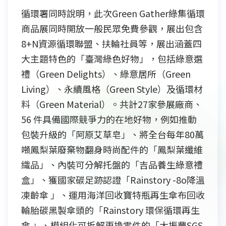
循環署同時說明，此次Green Gather綠集循環
商品展同時開放一般民眾免費參觀，展出包含
8+N資源循環聯盟、扶輪社員等，展出涵蓋四
大主題特色的「臺灣綠色好物」，包括綠意選
禮（Green Delights）、綠意居所（Green
Living）、永續風格（Green Style）及循環材
料（Green Material）。共計27家參展廠商、
56 件具備國際競爭力的在地好物，例如推動
包裝升級的「阿原艾草皂」、將全台每年80萬
噸鳳梨葉廢棄物翻身時尚配件的「鳳梨葉纖維
織品」、內裝可分解托盤的「吉品養生綠意禮
盒」、獲國家碳足跡認證「Rainstory -8o降溫
凍齡傘 」、運用海洋回收寶特瓶再生傘布回收
輪胎碳黑製傘頭的「Rainstory 環保循環再生
傘 」、模組化可拆解更換零件的「大振豐SGS