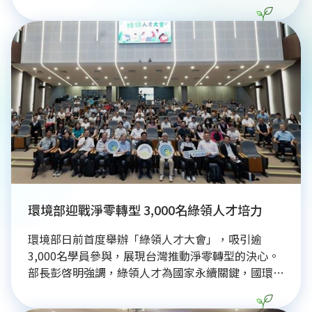
課程強調AI雖能提升效率，但新聞判斷力、敘事能力
與視覺構圖仍是影像工作者的核心競爭力。透過實地
拍攝演練、作品講評及業界剪輯系統實作，引導學員
從鏡位設計到後製節奏掌握，建立完整的影音製作觀
念。三立新聞部藉由產學合作，結合AI科技與媒體實
務，致力培育兼具數位應用與新聞專業的跨域人才，
協助學生接軌產業，共同迎接媒體數位轉型趨勢。
環境部迎戰淨零轉型 3,000名綠領人才培力
環境部日前首度舉辦「綠領人才大會」，吸引逾
3,000名學員參與，展現台灣推動淨零轉型的決心。
部長彭啓明強調，綠領人才為國家永續關鍵，國環院
透過串聯37所大專院校，將碳費、CBAM等最新國際
規範納入教材，協助在職人士與學生接軌產業需求。