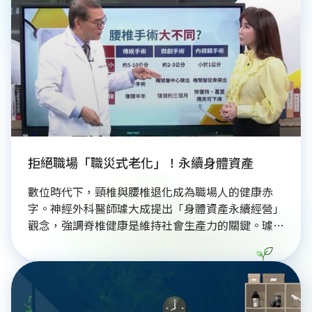
拒絕職場「職災式老化」！永續身體資產
數位時代下，頸椎與腰椎退化成為職場人的健康赤
字。神經外科醫師璩大成提出「身體資產永續經營」
觀念，強調脊椎健康是維持社會生產力的關鍵。璩醫
師建議採取動態辦公思維，每30分鐘調整坐姿，並
透過核心肌群訓練抵銷久坐傷害。此外，結合在地原
態飲食攝取鈣質與維生素D，能內外兼修保護骨骼。
透過預防醫學延長健康餘命，不僅提升生活厚度，更
是對個人與社會最負責的永續投資。