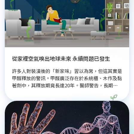
從家裡空氣嗅出地球未來 永續問題已發生
許多人對裝潢後的「新家味」習以為常，但這其實是
甲醛釋放的警訊。甲醛廣泛存在於系統櫃、木作及黏
著劑中，其釋放期竟長達20年。醫師警告，長期暴
露於甲醛環境會提高肺癌風險，且「味道散了」不代
表毒素消失。此外，甲醛問題更延伸至環境永續，從
建材生產到室內排放，皆會污染空氣與水資源。守護
居家健康與地球環境，應從重視室內空污與選擇環保
建材開始，避免身體與環境持續透支。