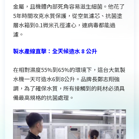
金屬，且機體內部死角容易滋生細菌。他花了
5年時間攻克水質保護，從空氣濾芯、抗菌塗
層水箱到0.1微米孔徑濾心，連病毒都能過
濾。
製水產線直擊：全天候造水 8 公升
在相對濕度55%到65%的環境下，這台大氣製
水機一天可造水6到8公升。品牌長鄭志翔強
調，為了確保水質，所有接觸到的耗材必須具
備最高規格的抗菌處理。