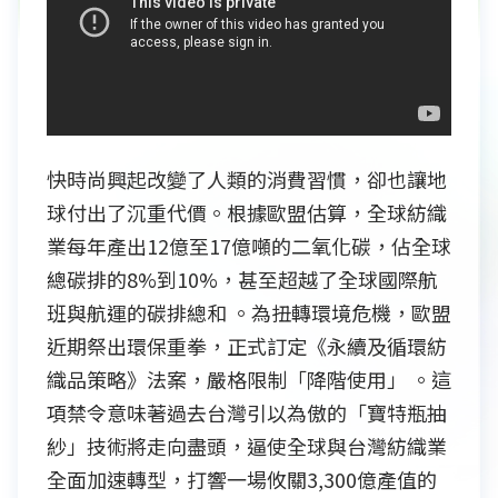
快時尚興起改變了人類的消費習慣，卻也讓地
球付出了沉重代價。根據歐盟估算，全球紡織
業每年產出12億至17億噸的二氧化碳，佔全球
總碳排的8%到10%，甚至超越了全球國際航
班與航運的碳排總和 。為扭轉環境危機，歐盟
近期祭出環保重拳，正式訂定《永續及循環紡
織品策略》法案，嚴格限制「降階使用」 。這
項禁令意味著過去台灣引以為傲的「寶特瓶抽
紗」技術將走向盡頭，逼使全球與台灣紡織業
全面加速轉型，打響一場攸關3,300億產值的