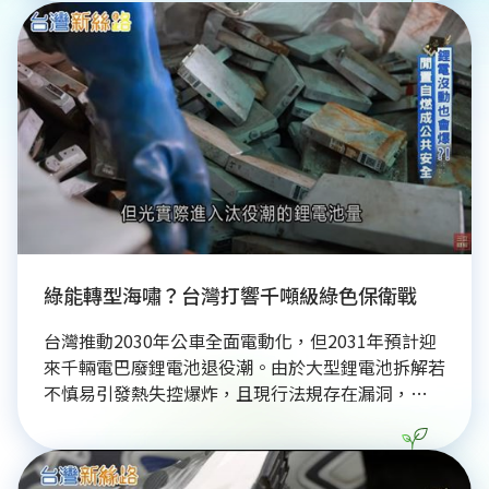
脅國家安全與韌性供應鏈。產業界呼籲政府應儘速成
立「關鍵戰略金屬國家隊」，修法堵住漏洞並強化源
頭管制，將稀有金屬留在本土循環，以確保台灣在國
際局勢變動中的科技與國防優勢。
綠能轉型海嘯？台灣打響千噸級綠色保衛戰
台灣推動2030年公車全面電動化，但2031年預計迎
來千輛電巴廢鋰電池退役潮。由於大型鋰電池拆解若
不慎易引發熱失控爆炸，且現行法規存在漏洞，
2025年7月前上路的電巴電池不屬於強制回收範圍，
恐淪為公安未爆彈。專家呼籲，除加速研發貴重金屬
回收技術外，政府應針對法規真空期建立專案追蹤機