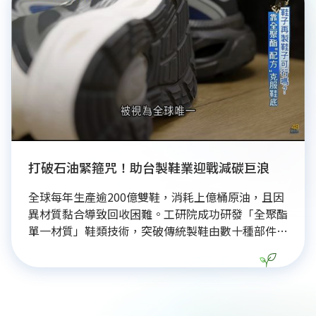
制，補齊回收拼圖，才能在邁向淨零轉型時，兼顧環
保與公共安全。
打破石油緊箍咒！助台製鞋業迎戰減碳巨浪
全球每年生產逾200億雙鞋，消耗上億桶原油，且因
異材質黏合導致回收困難。工研院成功研發「全聚酯
單一材質」鞋類技術，突破傳統製鞋由數十種部件組
成的回收瓶頸。透過核心化學解聚與精準配比，讓鞋
面、中底至大底均能以單一聚酯材料製成，達成
100%「鞋對鞋」閉鎖循環且無需繁瑣拆解。此創新
科研成果不僅符合歐盟永續規範，更助台灣製鞋業在
淨零碳排浪潮下轉型升級，搶占全球綠色循環經濟新