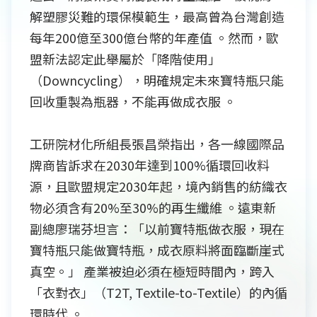
解塑膠災難的環保模範生，最高曾為台灣創造
每年200億至300億台幣的年產值 。然而，歐
盟新法認定此舉屬於「降階使用」
（Downcycling），明確規定未來寶特瓶只能
回收重製為瓶器，不能再做成衣服 。
工研院材化所組長張昌榮指出，各一線國際品
牌商皆訴求在2030年達到100%循環回收料
源，且歐盟規定2030年起，境內銷售的紡織衣
物必須含有20%至30%的再生纖維 。遠東新
副總廖瑞芬坦言：「以前寶特瓶做衣服，現在
寶特瓶只能做寶特瓶，成衣原料將面臨斷崖式
真空。」 產業被迫必須在極短時間內，跨入
「衣對衣」（T2T, Textile-to-Textile）的內循
環時代 。