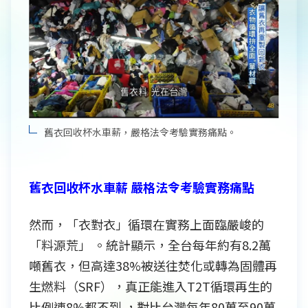
舊衣回收杯水車薪，嚴格法令考驗實務痛點。
舊衣回收杯水車薪 嚴格法令考驗實務痛點
然而，「衣對衣」循環在實務上面臨嚴峻的
「料源荒」 。統計顯示，全台每年約有8.2萬
噸舊衣，但高達38%被送往焚化或轉為固體再
生燃料（SRF），真正能進入T2T循環再生的
比例連8%都不到 ，對比台灣每年80萬至90萬