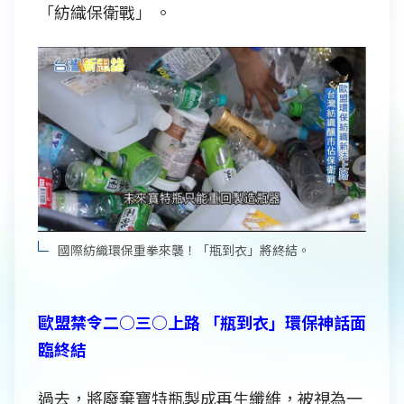
「紡織保衛戰」 。
國際紡織環保重拳來襲！「瓶到衣」將終結。
歐盟禁令二○三○上路 「瓶到衣」環保神話面
臨終結
過去，將廢棄寶特瓶製成再生纖維，被視為一