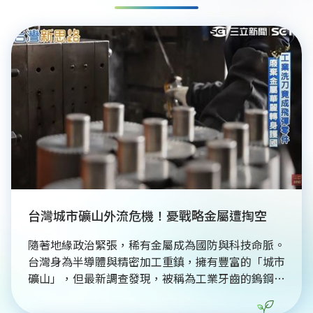
台灣城市礦山外流危機！憂戰略金屬遭掏空
隨著地緣政治緊張，稀有金屬成為國防與科技命脈。
台灣身為半導體與精密加工重鎮，擁有豐富的「城市
礦山」，但最新調查發現，被稱為工業牙齒的鎢鋼銑
刀等戰略物資，竟遭黑市以現金收購並走私海外。由
於現行法規缺乏強制力，導致珍貴資源外流，嚴重威