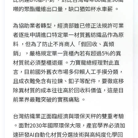
噸的聚酯纖維出口量，缺口猶如杯水車薪 。
為協助業者轉型，經濟部雖已修正法規許可業
者逐批申請進口特定單一材質舊紡織品作為原
料 ，但為了防止不肖商人「假回收、真傾
銷」，嚴格規定單一貨櫃內若有超過5%的異
材質就必須整櫃退運 。力寶龍總經理對此直
言，目前國外舊衣市場多仰賴人工手摸分類，
且成衣難免含有拉鍊、釦子等配件，要徹底移
除異材質的成本往往高於回收料價值，這是目
前業界最難突破的實務痛點 。
台灣紡織業正面臨經濟與環保天秤的雙重考驗
。面對2030年國際環保大限，產官學界必須加
速研發AI自動化材質分選技術與高純度化學回