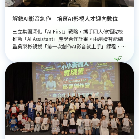
解鎖AI影音創作 培育AI影視人才迎向數位
三立集團深化「AI First」戰略，攜手四大傳播院校
推動「AI Assistant」產學合作計畫。由創造智能總
監吳榮彬親授「第一次創作AI影音就上手」課程，帶
領16位培訓生與8位實習生，透過Gemini FLOW等工
具，完整學習從腳本分鏡、影像生成到後製的AI創作
流程。學員於三週課程中實作練兵，提升影視製作核
心競爭力。此計畫強調邊做邊學，並預計於12月底
舉辦成果發表會，優秀學員更有機會獲頒預聘書，提
前鎖定媒體產業職缺，展現產學合作培育AI影視人
才、推動產業轉型與數位創新的指標意義。