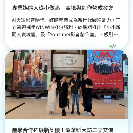
專業媒體人從小做起 實境與創作營成發會
AI與短影音時代，媒體素養成為新世代關鍵能力。三
立電視攜手WINWIN打包勝利，於暑期推出「小小新
聞人實境營」及「Youtuber影音創作營」，吸引兩
百名學子報名。學員在五天沉浸式課程中，實際走進
電視台主播台與攝影棚，從新聞採訪、播報訓練到影
音創作剪輯，深入體驗媒體製播流程。透過專業講師
引導，孩子們不僅學習資訊判讀與邏輯思考，更在聯
合發表會上展現自信播報與創意影音成果。此次營隊
將媒體專業轉化為教育資源，幫助孩子培養溝通表達
力與媒體識讀能力，為下一代人才培育挹注正向影響
力，圓滿達成暑期媒體教育目標。
產學合作拓展新契機！龍華科大訪三立交流