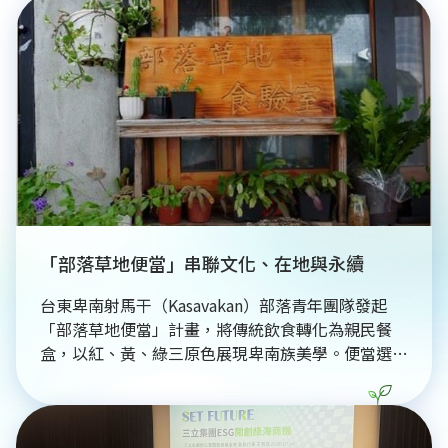
就像「大地之腎」，不只能降溫、蓄水，更能透過藍
碳、青碳吸收碳排、守護生物多樣性。保住濕地，就
是替台灣保住面對未來氣候衝擊最重要的一層韌性。
「部落草地便當」串聯文化、在地與永續
台東卑南射馬干（Kasavakan）部落青年團隊發起
「部落草地便當」計畫，將傳統飲食轉化為親民餐
盒，以紅、黃、綠三原色展現卑南族美學。便當選用
洛神、刺蔥等在地食材，不僅傳遞文化故事，更透過
縮短運輸距離實踐低碳永續。團隊同步活化「建和鹿
寮」，將閒置空間轉型為結合餐飲、工藝與文化交流