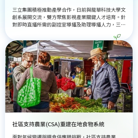
三立集團積極推動產學合作，日前與龍華科技大學文
創系展開交流，雙方聚焦影視產業關鍵人才培育。針
對即時直播所需的副控室導播及助理導播人力，三立
集團策略長林鶴明表示人才需求迫切。龍華科大系主
任倪建芝回應，將規劃學生前往三立實習，透過帶薪
實習制度，協助學生畢業即就業。此外，龍華科大學
生近年在德國紅點設計獎表現亮眼，展現結合永續思
維的創新實力，獲三立集團高度肯定。此次產學交流
不僅深化雙方合作，更期盼透過媒體實務與學校教育
的緊密連結，共同培育具備高抗壓性與專業技術的影
視產業新世代人才，創造產、學、生三贏局面。
社區支持農業(CSA)重建在地食物系統
面對氣候變遷與糧食供應鏈挑戰，社區支持農業