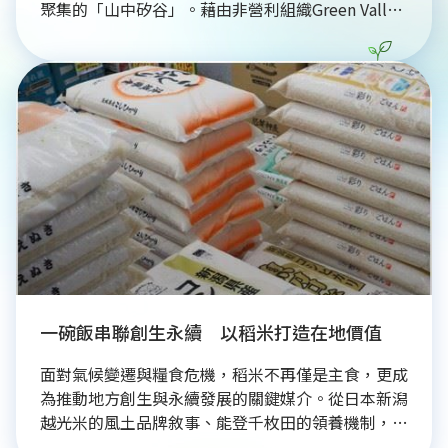
聚集的「山中矽谷」。藉由非營利組織Green Valley
推動藝術駐村及媒合空屋，神山町吸引企業設立衛星
辦公室，創造遠距就業機會，落實循環經濟與社區共
融。此轉型模式不僅解決勞動力不足，更兼顧文化保
存與環境永續，榮獲地方創生大獎肯定。神山町經驗
證實，偏鄉發展無需複製城市模式，透過數位轉型與
在地特色結合，能有效縮短城鄉差距，為全球地方創
生提供具備經濟活力與社會韌性的永續發展指標案
例。
一碗飯串聯創生永續 以稻米打造在地價值
面對氣候變遷與糧食危機，稻米不再僅是主食，更成
為推動地方創生與永續發展的關鍵媒介。從日本新潟
越光米的風土品牌敘事、能登千枚田的領養機制，到
台灣池上結合藝術與觀光的品牌策略，各地透過多元