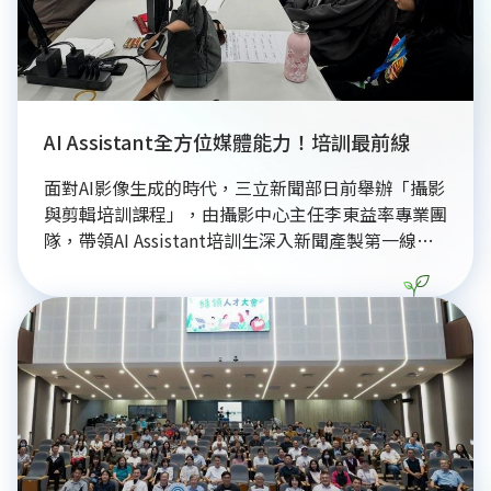
AI Assistant全方位媒體能力！培訓最前線
面對AI影像生成的時代，三立新聞部日前舉辦「攝影
與剪輯培訓課程」，由攝影中心主任李東益率專業團
隊，帶領AI Assistant培訓生深入新聞產製第一線。
課程強調AI雖能提升效率，但新聞判斷力、敘事能力
與視覺構圖仍是影像工作者的核心競爭力。透過實地
拍攝演練、作品講評及業界剪輯系統實作，引導學員
從鏡位設計到後製節奏掌握，建立完整的影音製作觀
念。三立新聞部藉由產學合作，結合AI科技與媒體實
務，致力培育兼具數位應用與新聞專業的跨域人才，
協助學生接軌產業，共同迎接媒體數位轉型趨勢。