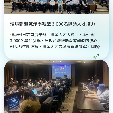
環境部迎戰淨零轉型 3,000名綠領人才培力
環境部日前首度舉辦「綠領人才大會」，吸引逾
3,000名學員參與，展現台灣推動淨零轉型的決心。
部長彭啓明強調，綠領人才為國家永續關鍵，國環院
透過串聯37所大專院校，將碳費、CBAM等最新國際
規範納入教材，協助在職人士與學生接軌產業需求。
同時，三立集團積極響應永續趨勢，全額補助員工考
取永續管理師證照，將永續目標納入KPI管理。面對
全球淨零浪潮，政府致力透過「綠領人才資訊平臺」
整合產官學資源，培育具備實務經驗的專業人才，助
力台灣企業在全球供應鏈中提升競爭力，加速邁向
2050淨零排放目標。