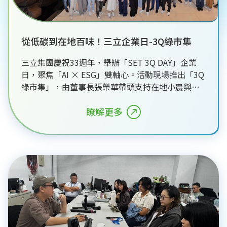
從低碳到在地百味！三立企業日-3Q綠市集
三立集團慶祝33週年，舉辦「SET 3Q DAY」企業
日，聚焦「AI × ESG」雙軸心。活動現場推出「3Q
綠市集」，由董事長張榮華帶頭支持在地小農與低
碳飲食。同時導入全台首創AI舊衣回收機，結合紅
外線光譜技術精準辨識材質，落實辦公室減碳循
瞭解更多
環。三立集團透過科技創新與綠色嘉年華，鼓勵同
仁轉型為T型人才，將永續精神融入日常工作，展現
媒體龍頭推動ESG與數位轉型的堅定決心。