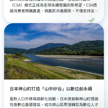
（CSA）模式正成為全球永續發展的新希望。CSA透
過消費者預購農產、與農民共擔風險，不僅支持友善
耕作，更縮短產銷距離，有效降低碳排放。從英國托
特尼斯的轉型城鎮運動，到台灣宜蘭冬山的在地實
踐，CSA成功將消費者轉化為土地的合作夥伴。這種
以共享為核心的機制，兼顧環境保護、社會凝聚與地
方經濟循環，不僅提升了社區面對極端氣候的韌性，
更讓食物生產回歸人與土地的深層連結，為全球農業
永續轉型提供了具體且可行的創新行動方向。
日本神山町打造「山中矽谷」以數位創永續
面對人口外移與高齡化挑戰，日本德島縣神山町透過
完善數位基礎建設，成功將山區聚落轉型為數位人才