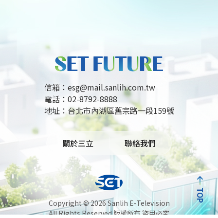
合作，將館內資源帶入社區，落實文化資產保存與綠
色場館理念，打造具國際視野與社會影響力的現代博
物館，展現博物館在時代轉折中的積極驅動力。
信箱：
esg@mail.sanlih.com.tw
電話：
02-8792-8888
地址：
台北市內湖區舊宗路一段159號
關於三立
聯絡我們
TOP
Copyright ©
2026 Sanlih E-Television
All Rights Reserved 版權所有 盜用必究