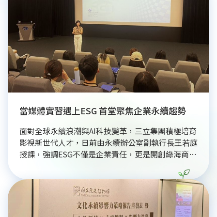
的創生基地。這份承載土地記憶的便當，不僅支持在
地小農與傳統作物復育，更成為青年返鄉創業的實踐
平台，讓遊客透過味蕾深刻感受部落人情味，成功將
文化保存與地方產業發展融入日常生活，為部落永續
經營開創多元契機。
當媒體實習遇上ESG 首堂聚焦企業永續趨勢
面對全球永續浪潮與AI科技變革，三立集團積極培育
影視新世代人才，日前由永續辦公室副執行長王若庭
授課，強調ESG不僅是企業責任，更是開創綠海商機
的關鍵。課程除介紹企業治理、環境保育與社會責任
實踐外，更結合影視專業教育與AI實務，協助實習生
掌握媒體影響力。三立透過《綜藝玩很大》推廣低碳
旅行、參與亞太永續博覽會等具體行動，將永續理念
融入節目製播與營運，證明影視人才具備永續思維，