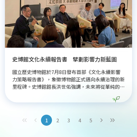
將是未來在科技浪潮中勝出的核心競爭力，實現企業
與社會共好目標。
史博館文化永續報告書 擘劃影響力新藍圖
國立歷史博物館於7月8日發布首部《文化永續影響
力策略報告書》，象徵博物館正式邁向永續治理的新
里程碑。史博館館長洪世佑強調，未來將從單純的文
物保存者，轉型為文化價值的創造者與社會共融推動
者。報告書以「帶出改變的博物館」為核心定位，透
過系統性的影響力評估，連結歷史與未來，並積極推
動文化平權、創齡服務及與醫療機構合作的社會處方
1
2
3
4
5
箋。此次論壇邀請產官學界共同探討，強調文化是推
動永續發展的隱形動力，未來史博館將持續深化跨界