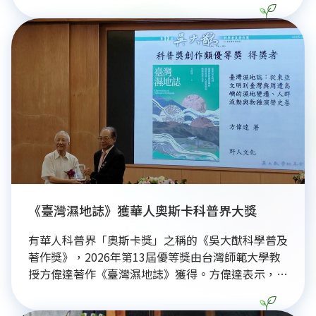
模式提升農業價值。這些案例顯示，農業不僅具備糧
食生產功能，更在環境保育、生物多樣性、文化傳承
與地方經濟循環中扮演核心角色。透過建立品牌辨識
度與在地參與，不僅成功提升農民收益，更強化社區
韌性與文化認同。在全球重視糧食安全與永續消費的
趨勢下，這些創新實踐證實農業能串聯環境與經濟共
好，成為守護土地與社區永續發展的重要力量，讓每
一碗米飯都承載著深厚的地方文化與守護環境的努
力，展現農業長遠的價值與韌性。
《臺灣濕地誌》獲華人奧斯卡科普界大獎
有華人科普界「奧斯卡獎」之稱的《吳大猷科學普及
著作獎》，2026年第13屆優等獎由台灣師範大學教
授方偉達著作《臺灣濕地誌》獲得。方偉達表示，真
正重要的不只是得獎，而是讓更多人看見台灣濕地正
在面臨的危機。在氣候變遷與極端高溫威脅下，濕地