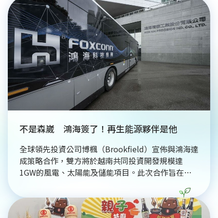
下完成手術。過去一年已80例臨床試驗後，台大醫
院今（10）日與美方簽訂MOU揭牌訓練中心。但此
項治療需自費。（記者：簡浩正）
不是森崴 鴻海簽了！再生能源夥伴是他
全球領先投資公司博楓（Brookfield）宣佈與鴻海達
成策略合作，雙方將於越南共同投資開發規模達
1GW的風電、太陽能及儲能項目。此次合作旨在為
鴻海及其供應鏈提供穩定且具成本效益的綠色電力，
並結合長期購電協議（PPA）與資產管理。博楓將透
過能源轉型促進基金推動東南亞淨零轉型，鴻海投資