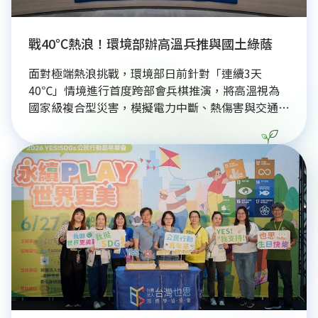
戰40℃熱浪！環境部辦高溫兵推與國土綠蔭
面對極端熱浪挑戰，環境部日前針對「連續3天
40℃」情境進行首度跨部會兵棋推演，將高溫視為
國家級複合型災害，模擬電力中斷、熱傷害與交通限
速等應變措施。環境部長彭啟明強調，極端氣候需結
合公共衛生與能源治理。三立集團響應政策，於內湖
高溫熱區推動低碳能源管理與綠色媒體行動，落實
ESG永續發展。政府並啟動「國土綠蔭計畫」與
Cool Map避暑地圖，全面提升國家氣候韌性。