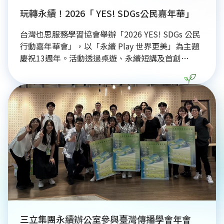
玩轉永續！2026「 YES! SDGs公民嘉年華」
台灣也思服務學習協會舉辦「2026 YES! SDGs 公民
行動嘉年華會」，以「永續 Play 世界更美」為主題
慶祝13週年。活動透過桌遊、永續短講及首創
「1414 STORE」裸裝商店，展示將永續發展目標實
踐於日常生活的成果。創辦人郭瑤萍強調，永續並非
口號，而是從微小行動開始。現場結合多家公益組織
推廣公民素養與社會共好，讓民眾在互動中落實綠色
生活，打造更美好的未來。
三立集團永續辦公室參與臺灣傳播學會年會