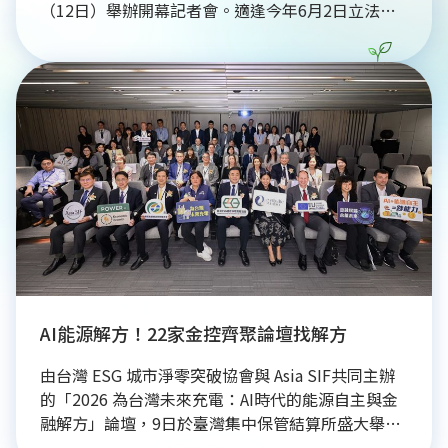
（12日）舉辦開幕記者會。適逢今年6月2日立法院
三讀通過《資源循環推動法》正式推動永續消費、強
調綠色設計與源頭減量邁入法制化，同時展期搭配國
際扶輪年會，直接吸引來自全球的上萬名扶輪社員。
AI能源解方！22家金控齊聚論壇找解方
由台灣 ESG 城市淨零突破協會與 Asia SIF共同主辦
的「2026 為台灣未來充電：AI時代的能源自主與金
融解方」論壇，9日於臺灣集中保管結算所盛大舉行 
。論壇匯聚專家學者與金融領袖以及國內22家金控