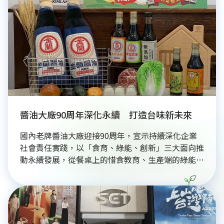
長杜墨璽強調，此舉將確保區域營運的電力保障，並
配合越南直接購電政策，積極實踐企業永續發展與能
源布局。
醬油大廠90周年深化永續 打造台味新未來
國內老牌醬油大廠迎接90周年，宣示持續深化企業
社會責任實踐，以「食育、綠能、創新」三大面向推
動永續發展，從餐桌上的惜食教育、生產端的綠能轉
型，到傳承台灣經典風味的產品創新，展現老字號品
牌與時俱進的永續布局。