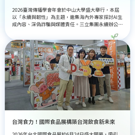
2026臺灣傳播學會年會於中山大學盛大舉行，本屆
以「永續與韌性」為主題，邀集海內外專家探討AI生
成內容、深偽詐騙與媒體責任。三立集團永續辦公室
亦參與發表ESG實踐論文，分享媒體如何透過內容創
新推動社會影響力。年會聚焦數位轉型與產學合作，
展現傳播研究的多元能量。未來三立將持續深化與學
界連結，並參與亞太永續博覽會，攜手各界共創台灣
美好永續未來。
台灣食力！國際食品展構築台灣飲食新未來
2026年台北國際食品展於6月24日盛大開幕，吸引