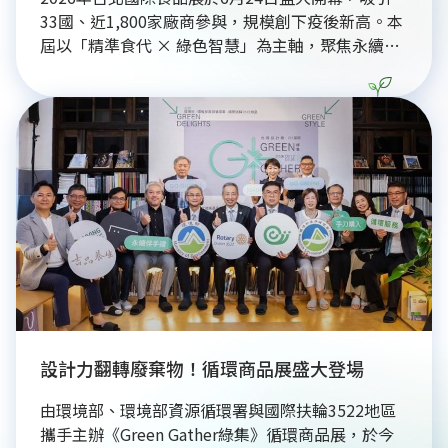
33國、近1,800家廠商參與，規模創下疫後新高。本
屆以「精準食代 × 綠色智慧」為主軸，聚焦永續飲
食、在地供應鏈與減碳轉型。展覽首獲美國USDA認
證，並設立「食在健康館」推廣機能食品。三立電視
永續辦公室亦進駐展區，期盼透過媒體力串聯綠色產
業鏈並驅動ESG轉型，展現台灣食品產業智慧升級與
低碳創新的全球競爭力。
設計力翻轉廢棄物！循環商品展盛大登場
由環境部、環境部資源循環署與國際扶輪3522地區
攜手主辦《Green Gather綠集》循環商品展，於今