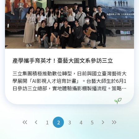
產學攜手育英才！臺藝大圖文系參訪三立
三立集團積極推動數位轉型，日前與國立臺灣藝術大
學展開「AI影視人才培育計畫」。台藝大師生於6月1
日參訪三立總部，實地體驗攝影棚製播流程。策略長
林鶴明強調三立以「AI First」為核心，透過產學合
作培育次世代影視人才。學生在計畫中不僅能學習AI
工具應用，如腳本發想與動態剪輯，表現優異者更具
優先錄取機會。此計畫展現三立深耕AI影視教育、接
1
2
3
4
5
軌產業實務，為台灣媒體產業注入數位新動能。