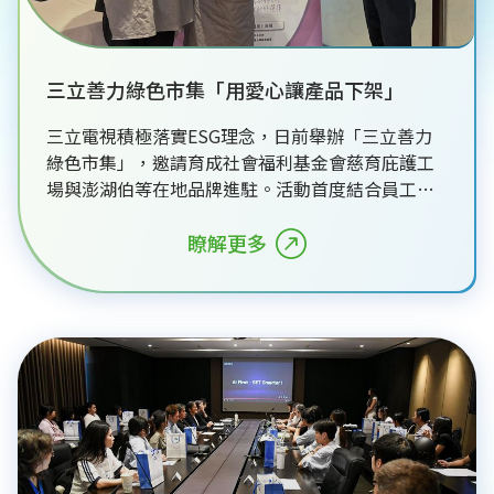
三立善力綠色市集「用愛心讓產品下架」
三立電視積極落實ESG理念，日前舉辦「三立善力
綠色市集」，邀請育成社會福利基金會慈育庇護工
場與澎湖伯等在地品牌進駐。活動首度結合員工低
碳通勤回饋的百元綠色禮券，鼓勵同仁透過日常消
費支持公益與在地產業。活動現場買氣熱烈，主播
瞭解更多
黃家緯化身永續大使現身力挺，多項商品銷售一
空。三立永續辦公室副執行長王若庭表示，市集成
功串聯綠色消費與減碳行動，建立良善的永續循
環。三立期許持續擴大ESG影響力，讓每一筆消費
轉化為改變社會的溫暖力量，落實企業永續經營目
標。