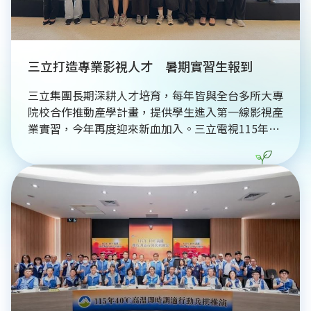
限可能。
三立打造專業影視人才 暑期實習生報到
三立集團長期深耕人才培育，每年皆與全台多所大專
院校合作推動產學計畫，提供學生進入第一線影視產
業實習，今年再度迎來新血加入。三立電視115年度
暑期實習生昨（1日）正式報到，今年招募活動吸引
上百位學生投遞履歷，經過層層甄選，最終錄取30
位來自國立臺灣藝術大學、世新大學、銘傳大學、國
立陽明交通大學、淡江大學等影視、傳播等相關科系
的優秀學生，展開為期數週的暑期實習，提前接軌業
界、累積實戰經驗。蔡維歆