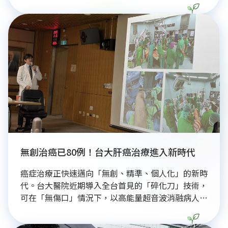
及銀行代表，共同探討AI經濟下的能源自主與淨零金
融路徑。
無創治癌已80例！台大肝癌治療進入新時代
癌症治療正快速邁向「無創、精準、個人化」的新時
代。台大醫院近期導入全台首見的「碎化刀」技術，
可在「無傷口」情況下，以高能量超音波消融病人體
內腫瘤，即使病灶位於傳統手術、高溫燒灼技術不易
到達的深處位置，也能在不傷及周邊血管、組織情況