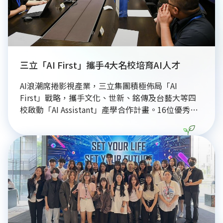
三立「AI First」攜手4大名校培育AI人才
AI浪潮席捲影視產業，三立集團積極佈局「AI 
First」戰略，攜手文化、世新、銘傳及台藝大等四
校啟動「AI Assistant」產學合作計畫。16位優秀學
員展開為期6個月的帶薪實務培訓，目標培養兼具創
意、判斷力與AI操作能力的「混血型人才」。三立透
過專業影視與AI科技雙軌培訓機制，協助學員告別傳
統手工業製程，不僅提升多媒體素材處理能力，更強
調在運用科技提升效率的同時，必須堅守新聞倫理與
專業底線。學員將在實務中學習「精準下指令」等核
心技術，並於12月舉辦成果發表會，展現新世代人
才如何將創意轉化為實際影視內容，為台灣媒體產業
數位轉型注入創新動能，共同探索AI與內容創作的無